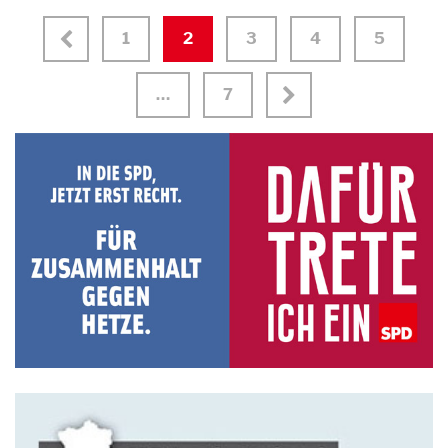
1
2
3
4
5
…
7