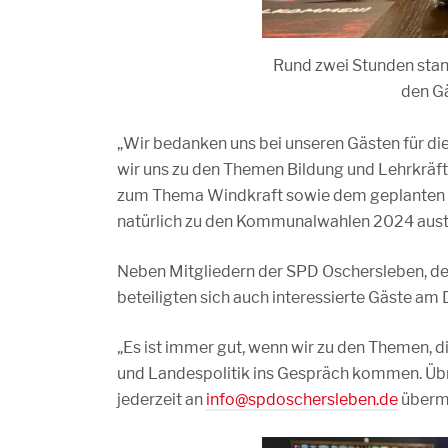
Rund zwei Stunden sta
den G
„Wir bedanken uns bei unseren Gästen für d
wir uns zu den Themen Bildung und Lehrkräf
zum Thema Windkraft sowie dem geplanten Ak
natürlich zu den Kommunalwahlen 2024 austa
Neben Mitgliedern der SPD Oschersleben, de
beteiligten sich auch interessierte Gäste am
„Es ist immer gut, wenn wir zu den Themen, d
und Landespolitik ins Gespräch kommen. Übri
jederzeit an
info@spdoschersleben.de
übermit