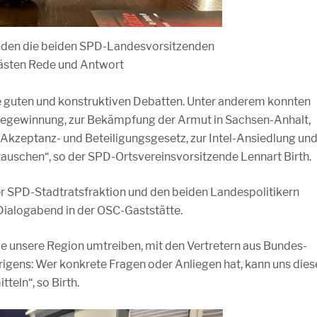
nden die beiden SPD-Landesvorsitzenden
ästen Rede und Antwort
ie guten und konstruktiven Debatten. Unter anderem konnten
tegewinnung, zur Bekämpfung der Armut in Sachsen-Anhalt,
zeptanz- und Beteiligungsgesetz, zur Intel-Ansiedlung un
uschen“, so der SPD-Ortsvereinsvorsitzende Lennart Birth.
r SPD-Stadtratsfraktion und den beiden Landespolitikern
 Dialogabend in der OSC-Gaststätte.
ie unsere Region umtreiben, mit den Vertretern aus Bundes-
gens: Wer konkrete Fragen oder Anliegen hat, kann uns dies
teln“, so Birth.