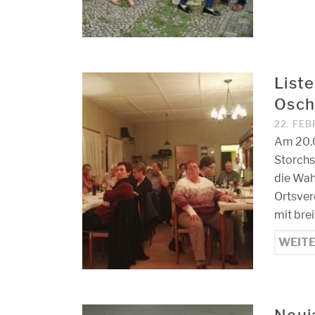
List
Osch
22. FE
Am 20.0
Storchs
die Wah
Ortsver
mit bre
WEIT
Neuj