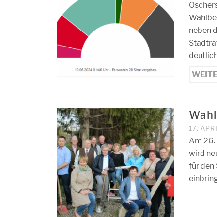
Oschers
Wahlber
neben d
Stadtra
deutlic
WEIT
Wahl
17. APR
Am 26. 
wird ne
für den
einbrin