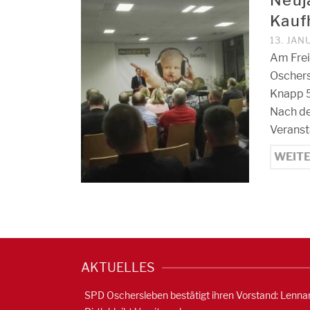
Kauf
13. JAN
Am Frei
Oschers
Knapp 5
Nach de
Veranst
WEIT
AKTUELLES
SPD Oschersleben bestätigt ihren Vorstand: Lenna