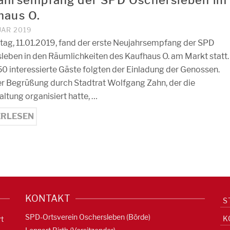
haus O.
UAR 2019
tag, 11.01.2019, fand der erste Neujahrsempfang der SPD
leben in den Räumlichkeiten des Kaufhaus O. am Markt statt.
0 interessierte Gäste folgten der Einladung der Genossen.
r Begrüßung durch Stadtrat Wolfgang Zahn, der die
altung organisiert hatte, …
ERLESEN
KONTAKT
S
SPD-Ortsverein Oschersleben (Börde)
K
rt