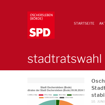
STARTSEITE
AK
stadtratswahl
Osch
Stadt
stabi
10. JUN